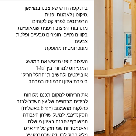
בית קפה חדש שעיצבנו במוזיאון
טיקוטין לאמנות יפנית,
הרפרנסים לפרוייקט לקוחים
מתרבות העיצוב היפנית שמאופיינת
בקווים נקיים, חומרים טבעיים ופלטת
צבעים
מונוכרומטית מאופקת
העיצוב היפני מדגיש את המושג
“Ma”, המתייחס למרווח בין
אובייקטים ולחשיבות “החלל הריק”
ביצירת איזון והרמוניה במרחב
את הריהוט למקום תכננו מלוחות
לבידים מרחפים של עץ השדר/לבנה
(באנגלית birch) כהלקוח מהעיצוב
הסקנדינבי, למשל שולחן העבודה
המשותף שנבנה באיזון מושלם
וא-סמטריות שמוחזק על ידי ארגז
מלא בחול לבן ודק שבמרכזו עץ